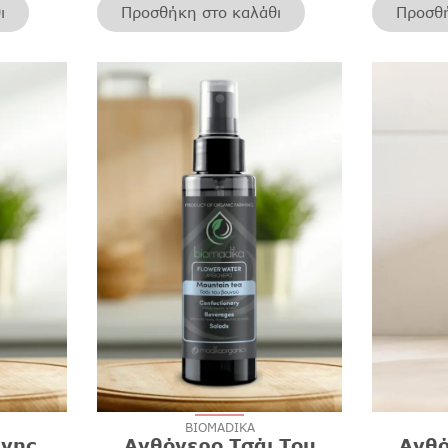
ι
Προσθήκη στο καλάθι
Προσθή
BIOMADIKA
ανης
Ανθόνερο Τσάι Του
Ανθό