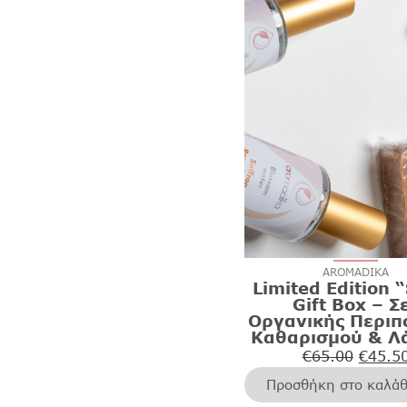
AROMADIKA
Limited Edition “
Gift Box – Σ
Οργανικής Περιπ
Καθαρισμού & Λ
€
65.00
€
45.5
Προσθήκη στο καλάθ