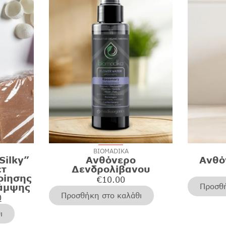
BIOMADIKA
Silky”
Ανθόνερο
Ανθό
ετ
Δενδρολίβανου
οίησης
€
10.00
άμψης
Προσθή
Προσθήκη στο καλάθι
0
ι