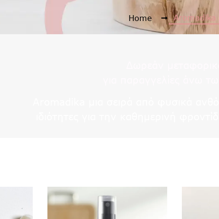
Aromadika
Home
Δωρεάν μεταφορικ
για παραγγελίες άνω τ
Aromadika μια σειρά από φυσικά ανθό
ιδιότητες για την καθημερινή φροντί