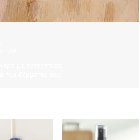
ά
ων 59€
νερα με ευεργετικές
δα του δέρματος σας