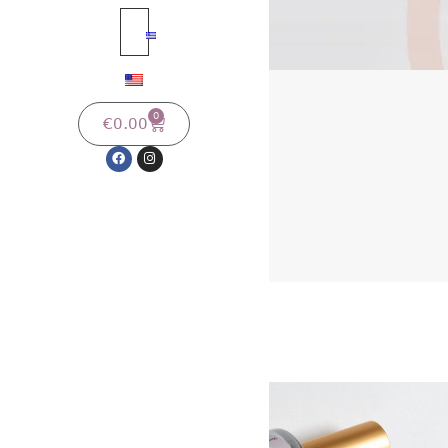
0
€
0.00